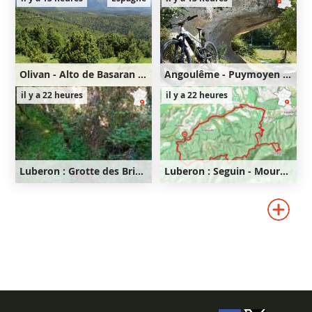
710m
560m
Olivan - Alto de Basaran - Flanc de l'Oturia
Angoulême - Puymoyen - Anguienne - Soyaux - Magnac - Angoulême
31km
1030m
46km
540m
il y a 22 heures
il y a 22 heures
1030m
540m
Luberon : Grotte des Brigands - Seguin - Mourre Nègre - Fort de Buoux
Luberon : Seguin - Mourre Nègre - Fort de Buoux
35km
910m
28km
870m
910m
870m