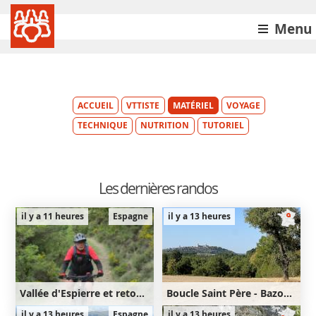
Menu
ACCUEIL
VTTISTE
MATÉRIEL
VOYAGE
TECHNIQUE
NUTRITION
TUTORIEL
Les dernières randos
il y a 11 heures
Espagne
il y a 13 heures
Vallée d'Espierre et retour par Olivan et Larrede
Boucle Saint Père - Bazoches
26km
710m
32km
560m
il y a 13 heures
Espagne
il y a 13 heures