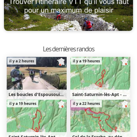
Les dernières randos
il y a 2 heures
il y a 19 heures
Les boucles d'Espousouille
Saint-Saturnin-lès-Apt - Lourète - Redony
36km
830m
9km
350m
350m
il y a 19 heures
il y a 22 heures
830m
Saint-Saturnin-lès-Apt - Lourète - Vaucarlenque
Col de la Frache, au départ d'Aurel