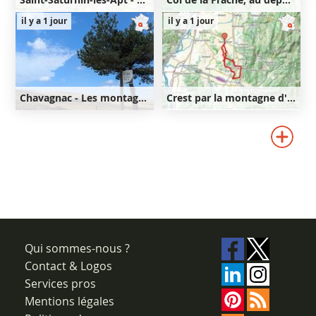
11km
440m
21km
640m
il y a 1 jour
il y a 1 jour
440m
640m
Chavagnac - Les montagnes de Ségur-les-Villas
Crest par la montagne d'Upie et Vaunaveys
40km
820m
35km
590m
820m
590m
Qui sommes-nous ?
Contact & Logos
Services pros
Mentions légales