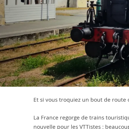
Et si vous troquiez un bout de route 
La France regorge de trains touristi
nouvelle pour les VTTistes : beaucou