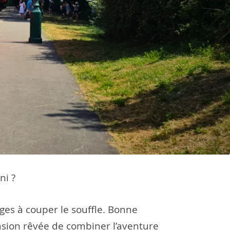
ni ?
ges à couper le souffle. Bonne
casion rêvée de combiner l’aventure