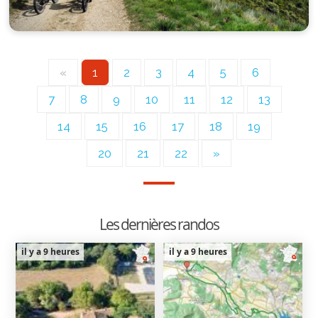
«
1
2
3
4
5
6
7
8
9
10
11
12
13
14
15
16
17
18
19
20
21
22
»
Les dernières randos
il y a 9 heures
il y a 9 heures