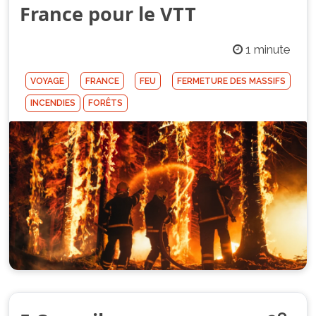
France pour le VTT
1 minute
VOYAGE
FRANCE
FEU
FERMETURE DES MASSIFS
INCENDIES
FORÊTS