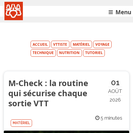
Menu
ACCUEIL
VTTISTE
MATÉRIEL
VOYAGE
TECHNIQUE
NUTRITION
TUTORIEL
M-Check : la routine
01
qui sécurise chaque
AOÛT
2026
sortie VTT
5 minutes
MATÉRIEL