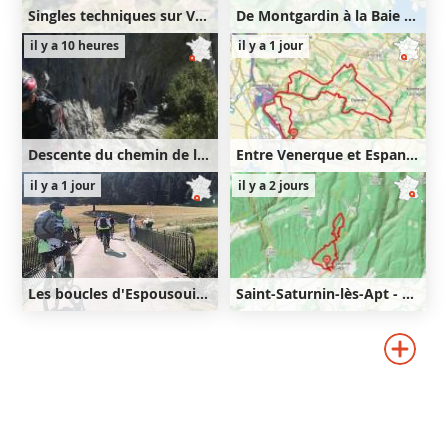
Singles techniques sur Venasque puis Notre-Dame des Anges
De Montgardin à la Baie Saint-Michel
47km
1330m
22km
540m
il y a 10 heures
il y a 1 jour
1330m
540m
Descente du chemin de la Mâture
Entre Venerque et Espanès
16km
660m
25km
450m
il y a 1 jour
il y a 2 jours
660m
450m
Les boucles d'Espousouille
Saint-Saturnin-lès-Apt - Lourète - Redony
36km
830m
9km
350m
350m
830m