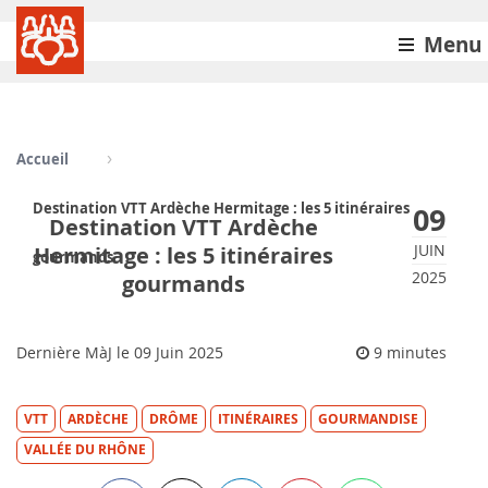
Menu
Accueil
Destination VTT Ardèche Hermitage : les 5 itinéraires
09
Destination VTT Ardèche
JUIN
Hermitage : les 5 itinéraires
gourmands
2025
gourmands
Dernière MàJ le
09
Juin 2025
9 minutes
VTT
ARDÈCHE
DRÔME
ITINÉRAIRES
GOURMANDISE
VALLÉE DU RHÔNE