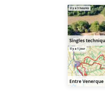
il y a 3 heures
47km
1
il y a 1 jour
1330
25km
4
450m