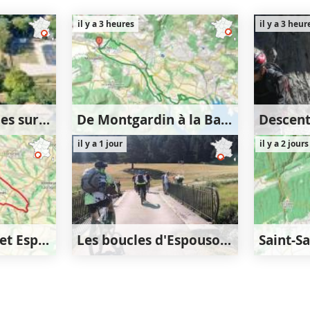
il y a 3 heures
il y a 3 heur
Singles techniques sur Venasque puis Notre-Dame des Anges
De Montgardin à la Baie Saint-Michel
330m
22km
540m
1
il y a 1 jour
il y a 2 jours
m
540m
Entre Venerque et Espanès
Les boucles d'Espousouille
50m
36km
830m
9km
830m