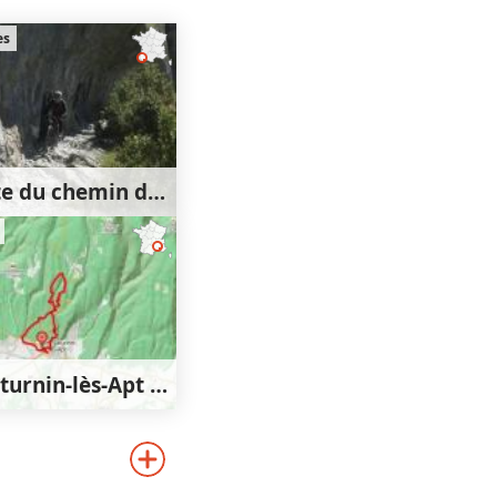
es
Descente du chemin de la Mâture
6km
660m
660m
Saint-Saturnin-lès-Apt - Lourète - Redony
350m
350m