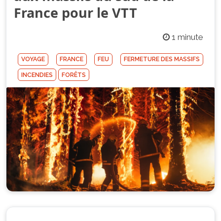
France pour le VTT
1 minute
VOYAGE
FRANCE
FEU
FERMETURE DES MASSIFS
INCENDIES
FORÊTS