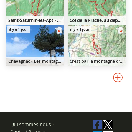
Saint-Saturnin-lès-Apt - Lourète - Vaucarlenque
Col de la Frache, au départ d'Aurel
11km
440m
21km
640m
il y a 1 jour
il y a 1 jour
440m
640m
Chavagnac - Les montagnes de Ségur-les-Villas
Crest par la montagne d'Upie et Vaunaveys
40km
820m
35km
590m
820m
590m
Qui sommes-nous ?
Contact & Logos