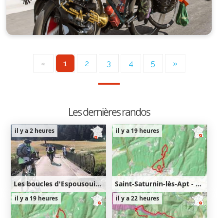
«
1
2
3
4
5
»
Les dernières randos
il y a 2 heures
il y a 19 heures
Les boucles d'Espousouille
Saint-Saturnin-lès-Apt - Lourète - Redony
36km
830m
9km
350m
350m
il y a 19 heures
il y a 22 heures
830m