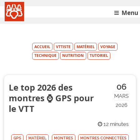
Menu
ACCUEIL
VTTISTE
MATÉRIEL
VOYAGE
TECHNIQUE
NUTRITION
TUTORIEL
Le top 2026 des
06
montres ⌚️ GPS pour
MARS
2026
le VTT
12 minutes
GPS
MATÉRIEL
MONTRES
MONTRES CONNECTÉES