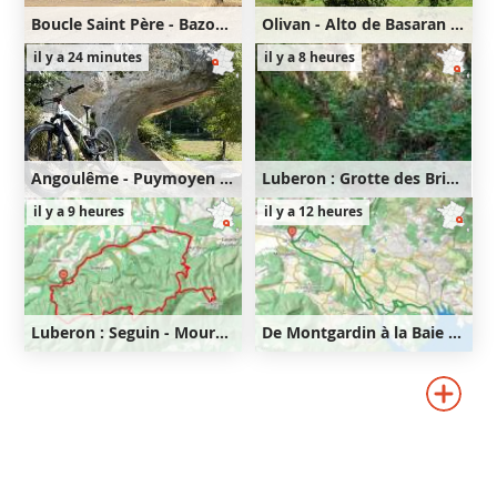
Boucle Saint Père - Bazoches
Olivan - Alto de Basaran - Flanc de l'Oturia
32km
560m
31km
1030m
il y a 24 minutes
il y a 8 heures
560m
1030m
Angoulême - Puymoyen - Anguienne - Soyaux - Magnac - Angoulême
Luberon : Grotte des Brigands - Seguin - Mourre Nègre - Fort de Buoux
46km
540m
35km
910m
il y a 9 heures
il y a 12 heures
540m
910m
Luberon : Seguin - Mourre Nègre - Fort de Buoux
De Montgardin à la Baie Saint-Michel
28km
870m
22km
540m
870m
540m