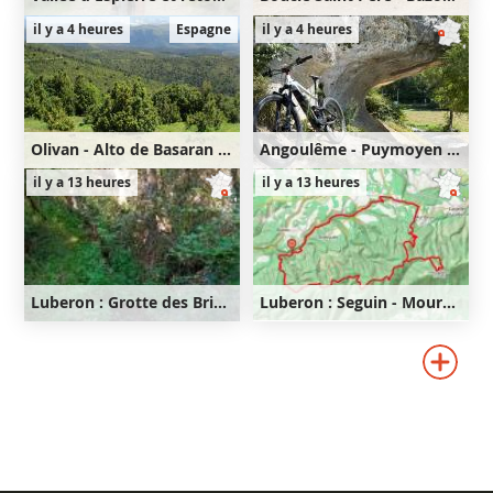
26km
710m
32km
560m
il y a 4 heures
Espagne
il y a 4 heures
710m
560m
Olivan - Alto de Basaran - Flanc de l'Oturia
Angoulême - Puymoyen - Anguienne - Soyaux - Magnac - Angoulême
31km
1030m
46km
540m
il y a 13 heures
il y a 13 heures
1030m
540m
Luberon : Grotte des Brigands - Seguin - Mourre Nègre - Fort de Buoux
Luberon : Seguin - Mourre Nègre - Fort de Buoux
35km
910m
28km
870m
910m
870m