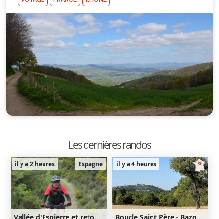
VOYAGE
FRANCE
RHÔNE
Les dernières randos
il y a 2 heures
Espagne
il y a 4 heures
Vallée d'Espierre et retour par Olivan et Larrede
Boucle Saint Père - Bazoches