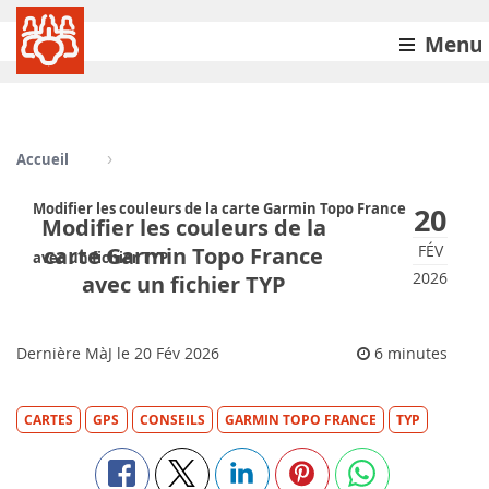
Menu
Accueil
Modifier les couleurs de la carte Garmin Topo France
20
Modifier les couleurs de la
FÉV
carte Garmin Topo France
avec un fichier TYP
2026
avec un fichier TYP
Dernière MàJ le
20
Fév 2026
6 minutes
CARTES
GPS
CONSEILS
GARMIN TOPO FRANCE
TYP