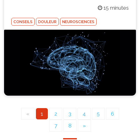
15 minutes
CONSEILS
DOULEUR
NEUROSCIENCES
«
1
2
3
4
5
6
7
8
»