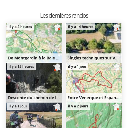
Les dernières randos
il y a 2 heures
il y a 14 heures
De Montgardin à la Baie Saint-Michel
Singles techniques sur Venasque puis Notre-Dame des Anges
22km
540m
47km
1330m
il y a 15 heures
il y a 1 jour
540m
1330m
Descente du chemin de la Mâture
Entre Venerque et Espanès
16km
660m
25km
450m
il y a 1 jour
il y a 2 jours
660m
450m