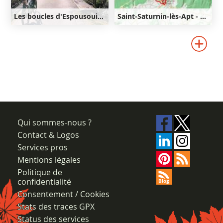
Les boucles d'Espousouille
Saint-Saturnin-lès-Apt - Lourète - Redony
36km
830m
9km
350m
350m
830m
Qui sommes-nous ?
Contact & Logos
Services pros
Mentions légales
Politique de
confidentialité
Consentement / Cookies
Stats des traces GPX
Status des services