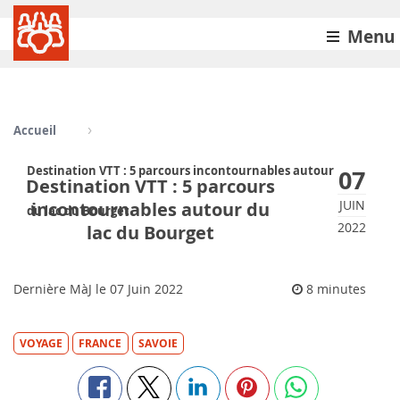
Menu
Accueil
Destination VTT : 5 parcours incontournables autour
07
Destination VTT : 5 parcours
JUIN
incontournables autour du
du lac du Bourget
2022
lac du Bourget
Dernière MàJ le
07
Juin 2022
8 minutes
VOYAGE
FRANCE
SAVOIE