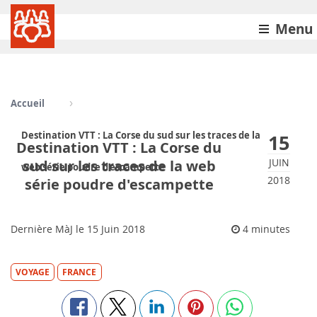
Menu
Accueil
Destination VTT : La Corse du sud sur les traces de la
15
Destination VTT : La Corse du
JUIN
sud sur les traces de la web
web série poudre d'escampette
2018
série poudre d'escampette
Dernière MàJ le
15
Juin 2018
4 minutes
VOYAGE
FRANCE