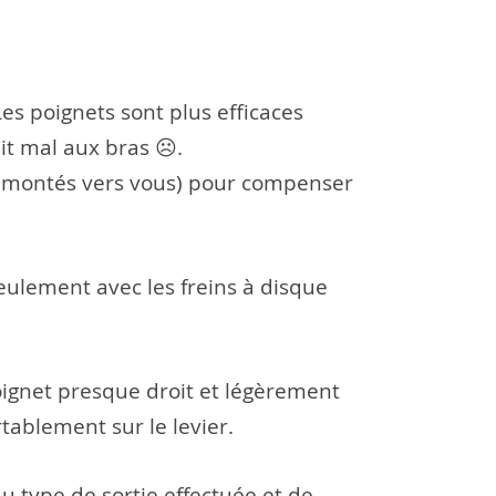
es poignets sont plus efficaces
ait mal aux bras ☹️.
it remontés vers vous) pour compenser
 seulement avec les freins à disque
poignet presque droit et légèrement
tablement sur le levier.
u type de sortie effectuée et de