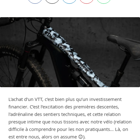
L'achat d'un VTT, c’est bien plus qu’un investissement
financier. C’est l’excitation des premières descentes,
l'adrénaline des sentiers techniques, et cette relation
presque intime que nous tissons avec notre vélo (relation
difficile à comprendre pour les non pratiquants… Là, on
est entre nous, alors on assume 😊).