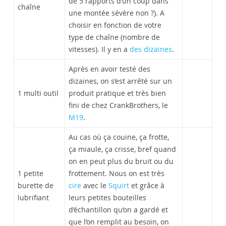
de 5 rapports d’un coup dans
chaîne
une montée sévère non ?). A
choisir en fonction de votre
type de chaîne (nombre de
vitesses). Il y en a
des dizaines
.
Après en avoir testé des
dizaines, on s’est arrêté sur un
1 multi outil
produit pratique et très bien
fini de chez CrankBrothers, le
M19
.
Au cas où ça couine, ça frotte,
ça miaule, ça crisse, bref quand
on en peut plus du bruit ou du
1 petite
frottement. Nous on est très
burette de
cire
avec le
Squirt
et grâce à
lubrifiant
leurs petites bouteilles
d’échantillon qu’on a gardé et
que l’on remplit au besoin, on