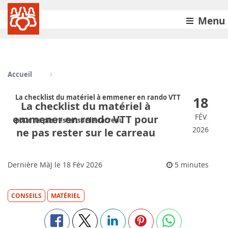
Menu
Accueil
La checklist du matériel à emmener en rando VTT
18
La checklist du matériel à
FÉV
emmener en rando VTT pour
pour ne pas rester sur le carreau
2026
ne pas rester sur le carreau
Dernière MàJ le
18
Fév 2026
5 minutes
CONSEILS
MATÉRIEL