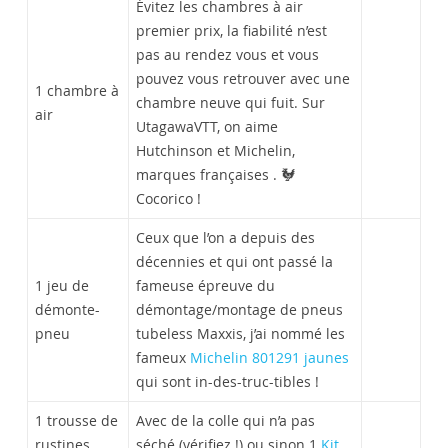
Évitez les chambres à air
premier prix, la fiabilité n’est
pas au rendez vous et vous
pouvez vous retrouver avec une
1 chambre à
chambre neuve qui fuit. Sur
air
UtagawaVTT, on aime
Hutchinson et Michelin,
marques françaises . 🐓
Cocorico !
Ceux que l’on a depuis des
décennies et qui ont passé la
1 jeu de
fameuse épreuve du
démonte-
démontage/montage de pneus
pneu
tubeless Maxxis, j’ai nommé les
fameux
Michelin 801291 jaunes
qui sont in-des-truc-tibles !
1 trousse de
Avec de la colle qui n’a pas
rustines
séché (vérifiez !) ou sinon 1
Kit