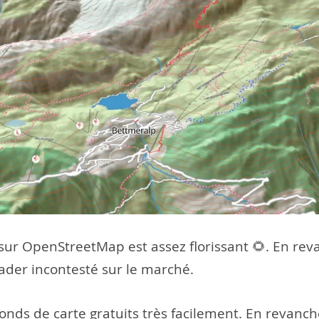
ur OpenStreetMap est assez florissant 🌻. En revan
eader incontesté sur le marché.
e fonds de carte gratuits très facilement. En reva