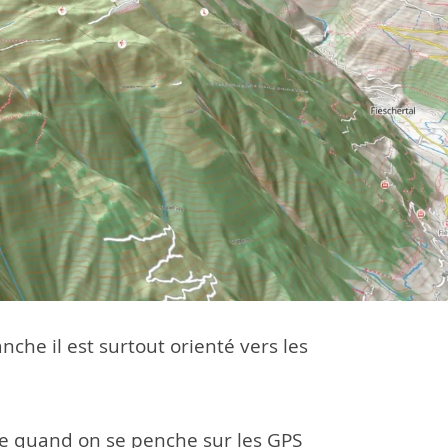
che il est surtout orienté vers les
nche quand on se penche sur les GPS