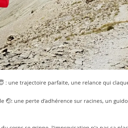
😇 : une trajectoire parfaite, une relance qui cl
aille 🤕: une perte d’adhérence sur racines, un gui
 corps se grippe, l'improvisation n'a pas sa plac