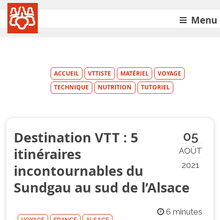
Menu
ACCUEIL
VTTISTE
MATÉRIEL
VOYAGE
TECHNIQUE
NUTRITION
TUTORIEL
Destination VTT : 5
05
itinéraires
AOÛT
2021
incontournables du
Sundgau au sud de l’Alsace
6 minutes