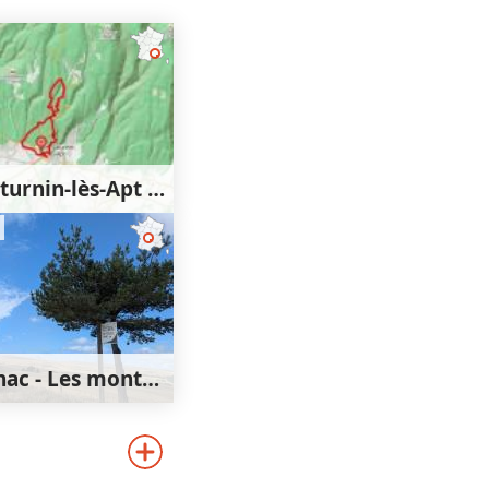
Saint-Saturnin-lès-Apt - Lourète - Redony
350m
350m
Chavagnac - Les montagnes de Ségur-les-Villas
0km
820m
820m