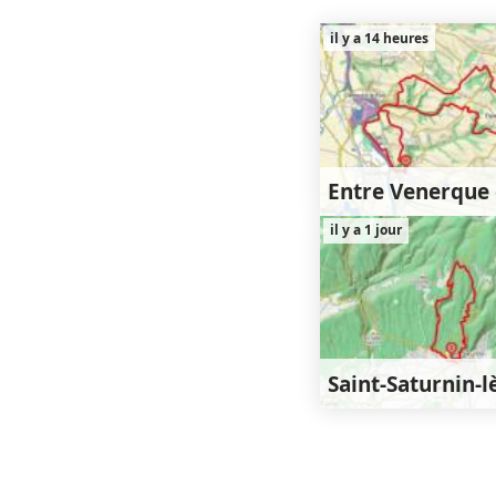
il y a 14 heures
25km
4
il y a 1 jour
450m
11km
4
440m