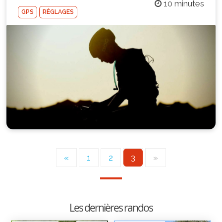
10 minutes
GPS
RÉGLAGES
«
1
2
3
»
Les dernières randos