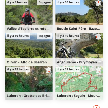
il y a 8 heures
Espagne
il y a 10 heures
Vallée d'Espierre et retour par Olivan et Larrede
Boucle Saint Père - Bazoches
26km
710m
32km
560m
il y a 10 heures
Espagne
il y a 10 heures
710m
560m
Olivan - Alto de Basaran - Flanc de l'Oturia
Angoulême - Puymoyen - Anguienne - Soyaux - Magnac - Angoulême
31km
1030m
46km
540m
il y a 19 heures
il y a 19 heures
1030m
540m
Luberon : Grotte des Brigands - Seguin - Mourre Nègre - Fort de Buoux
Luberon : Seguin - Mourre Nègre - Fort de Buoux
35km
910m
28km
870m