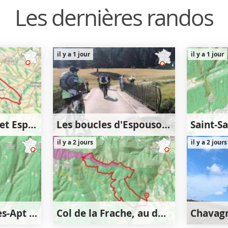
Les dernières randos
il y a 1 jour
il y a 1 jour
Entre Venerque et Espanès
Les boucles d'Espousouille
50m
36km
830m
9km
il y a 2 jours
il y a 2 jours
830m
Saint-Saturnin-lès-Apt - Lourète - Vaucarlenque
Col de la Frache, au départ d'Aurel