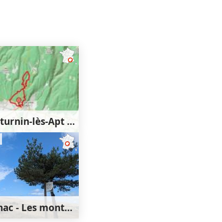
Saint-Saturnin-lès-Apt - Lourète - Redony
350m
350m
Chavagnac - Les montagnes de Ségur-les-Villas