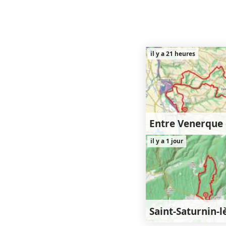
il y a 21 heures
25km
4
il y a 1 jour
450m