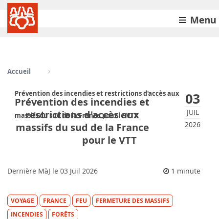
Menu
Accueil
Prévention des incendies et restrictions d'accès aux
03
Prévention des incendies et
JUIL
restrictions d'accès aux
massifs du sud de la France pour le VTT
2026
massifs du sud de la France
pour le VTT
Dernière MàJ le
03
Juil 2026
1 minute
VOYAGE
FRANCE
FEU
FERMETURE DES MASSIFS
INCENDIES
FORÊTS