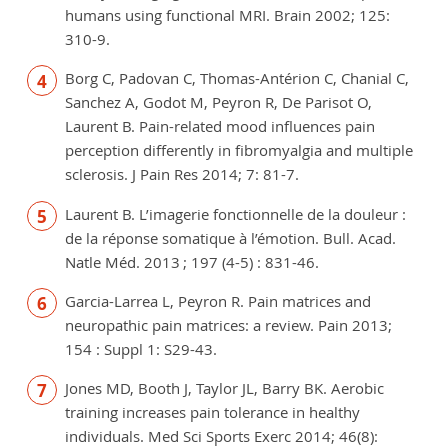
humans using functional MRI. Brain 2002; 125:
310-9.
Borg C, Padovan C, Thomas-Antérion C, Chanial C,
Sanchez A, Godot M, Peyron R, De Parisot O,
Laurent B. Pain-related mood influences pain
perception differently in fibromyalgia and multiple
sclerosis. J Pain Res 2014; 7: 81-7.
Laurent B. L’imagerie fonctionnelle de la douleur :
de la réponse somatique à l’émotion. Bull. Acad.
Natle Méd. 2013 ; 197 (4-5) : 831-46.
Garcia-Larrea L, Peyron R. Pain matrices and
neuropathic pain matrices: a review. Pain 2013;
154 : Suppl 1: S29-43.
Jones MD, Booth J, Taylor JL, Barry BK. Aerobic
training increases pain tolerance in healthy
individuals. Med Sci Sports Exerc 2014; 46(8):