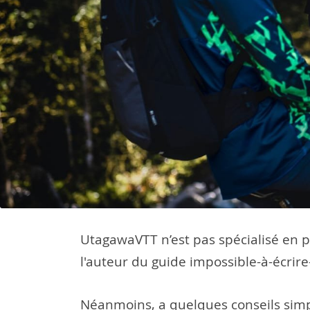
UtagawaVTT n’est pas spécialisé en p
l'auteur du guide impossible-à-écrir
Néanmoins, a quelques conseils simp