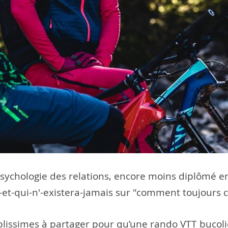
sychologie des relations, encore moins diplômé en
e-et-qui-n'-existera-jamais sur "comment toujours
lissimes à partager pour qu’une rando VTT bucoli