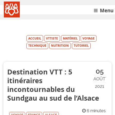
Menu
ACCUEIL
VTTISTE
MATÉRIEL
VOYAGE
TECHNIQUE
NUTRITION
TUTORIEL
Destination VTT : 5
05
itinéraires
AOÛT
2021
incontournables du
Sundgau au sud de l’Alsace
6 minutes