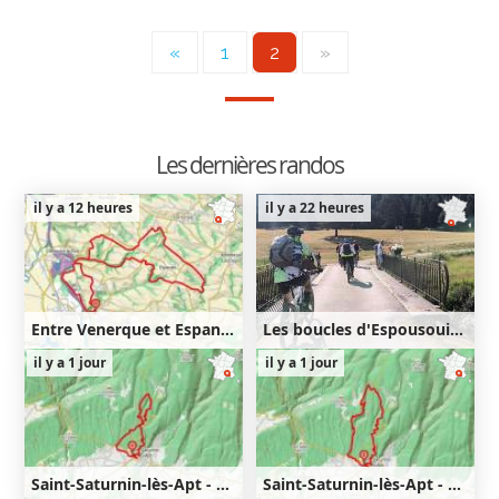
«
1
2
»
Les dernières randos
il y a 12 heures
il y a 22 heures
Entre Venerque et Espanès
Les boucles d'Espousouille
25km
450m
36km
830m
il y a 1 jour
il y a 1 jour
450m
830m
Saint-Saturnin-lès-Apt - Lourète - Redony
Saint-Saturnin-lès-Apt - Lourète - Vaucarlenque