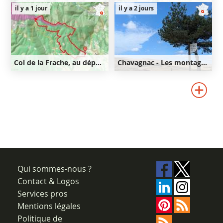
9km
350m
350m
11km
440m
il y a 1 jour
il y a 2 jours
440m
Col de la Frache, au départ d'Aurel
Chavagnac - Les montagnes de Ségur-les-Villas
21km
640m
40km
820m
640m
820m
Qui sommes-nous ?
Contact & Logos
Services pros
Mentions légales
Politique de