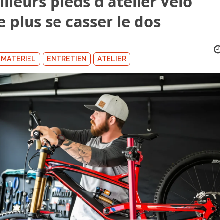
lleurs pieds d'atelier vélo
 plus se casser le dos
MATÉRIEL
ENTRETIEN
ATELIER