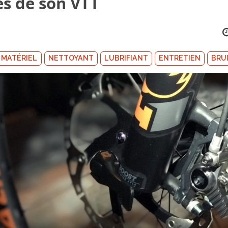
es de son VTT
MATÉRIEL
NETTOYANT
LUBRIFIANT
ENTRETIEN
BRU