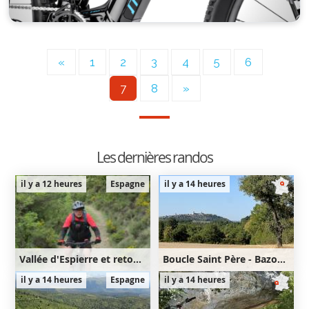
«
1
2
3
4
5
6
7
8
»
Les dernières randos
il y a 12 heures
Espagne
il y a 14 heures
Vallée d'Espierre et retour par Olivan et Larrede
Boucle Saint Père - Bazoches
26km
710m
32km
560m
il y a 14 heures
Espagne
il y a 14 heures
710m
560m