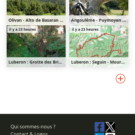
Olivan - Alto de Basaran - Flanc de l'Oturia
Angoulême - Puymoyen - Anguienne - Soyaux - Magnac - Angoulême
31km
1030m
46km
540m
il y a 23 heures
il y a 23 heures
1030m
540m
Luberon : Grotte des Brigands - Seguin - Mourre Nègre - Fort de Buoux
Luberon : Seguin - Mourre Nègre - Fort de Buoux
35km
910m
28km
870m
910m
870m
Qui sommes-nous ?
Contact & Logos