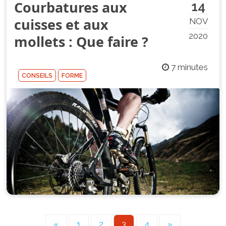
Courbatures aux
14
cuisses et aux
NOV
2020
mollets : Que faire ?
7 minutes
CONSEILS
FORME
«
1
2
3
4
»