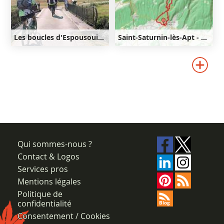
Les boucles d'Espousouille
Saint-Saturnin-lès-Apt - Lourète - Redony
36km
830m
9km
350m
350m
830m
Qui sommes-nous ?
Contact & Logos
Services pros
Mentions légales
Politique de
confidentialité
Consentement / Cookies