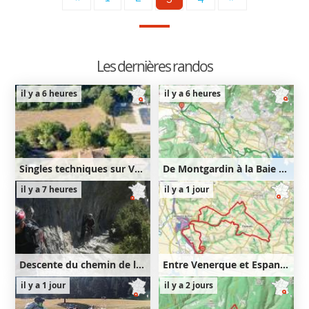
Les dernières randos
il y a 6 heures
il y a 6 heures
Singles techniques sur Venasque puis Notre-Dame des Anges
De Montgardin à la Baie Saint-Michel
47km
1330m
22km
540m
il y a 7 heures
il y a 1 jour
1330m
540m
Descente du chemin de la Mâture
Entre Venerque et Espanès
16km
660m
25km
450m
il y a 1 jour
il y a 2 jours
660m
450m