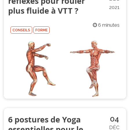
réflexes pour rouler
2021
plus fluide à VTT ?
6 minutes
CONSEILS
FORME
6 postures de Yoga
04
essentielles pour le
DÉC