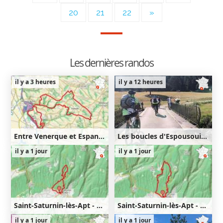
20
21
22
»
Les dernières randos
il y a 3 heures
il y a 12 heures
Entre Venerque et Espanès
Les boucles d'Espousouille
25km
450m
36km
830m
il y a 1 jour
il y a 1 jour
450m
830m
Saint-Saturnin-lès-Apt - Lourète - Redony
Saint-Saturnin-lès-Apt - Lourète - Vaucarlenque
9km
350m
350m
11km
440m
il y a 1 jour
il y a 1 jour