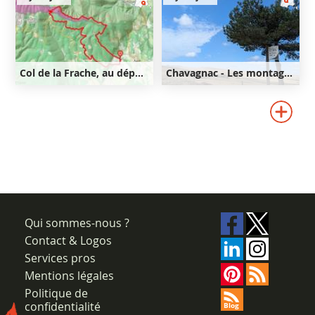
440m
Col de la Frache, au départ d'Aurel
Chavagnac - Les montagnes de Ségur-les-Villas
21km
640m
40km
820m
640m
820m
Qui sommes-nous ?
Contact & Logos
Services pros
Mentions légales
Politique de
confidentialité