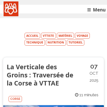
Menu
ACCUEIL
VTTISTE
MATÉRIEL
VOYAGE
TECHNIQUE
NUTRITION
TUTORIEL
La Verticale des
07
Groins : Traversée de
OCT
2025
la Corse à VTTAE
11 minutes
CORSE