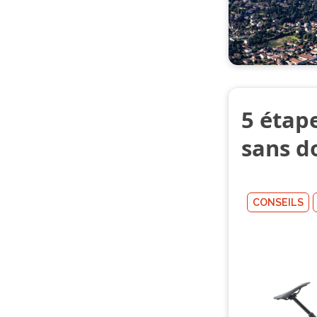
5 étap
sans do
CONSEILS