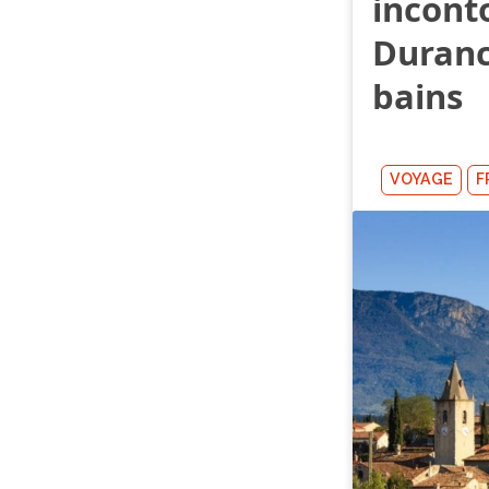
incont
Duranc
bains
VOYAGE
F