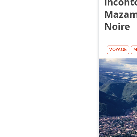
incont
Mazame
Noire
VOYAGE
M