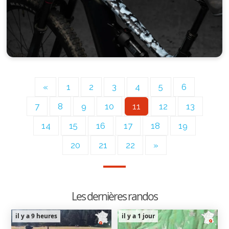
«
1
2
3
4
5
6
7
8
9
10
11
12
13
14
15
16
17
18
19
20
21
22
»
Les dernières randos
il y a 9 heures
il y a 1 jour