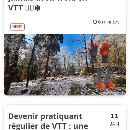
VTT 🚴‍♂️❄️
6 minutes
HIVER
Devenir pratiquant
11
régulier de VTT : une
JAN