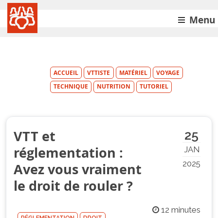
Menu
ACCUEIL
VTTISTE
MATÉRIEL
VOYAGE
TECHNIQUE
NUTRITION
TUTORIEL
VTT et
25
réglementation :
JAN
2025
Avez vous vraiment
le droit de rouler ?
12 minutes