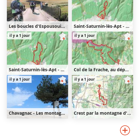
Les boucles d'Espousouille
Saint-Saturnin-lès-Apt - Lourète - Redony
36km
830m
9km
350m
350m
il y a 1 jour
il y a 1 jour
830m
Saint-Saturnin-lès-Apt - Lourète - Vaucarlenque
Col de la Frache, au départ d'Aurel
11km
440m
21km
640m
il y a 1 jour
il y a 1 jour
440m
640m
Chavagnac - Les montagnes de Ségur-les-Villas
Crest par la montagne d'Upie et Vaunaveys
40km
820m
35km
590m
820m
590m