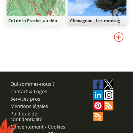
Col de la Frache, au départ d'Aurel
Chavagnac - Les montagnes de Ségur-les-Villas
21km
640m
40km
820m
640m
820m
Qui sommes-nous ?
Contact & Logos
Services pros
Mentions légales
Politique de
confidentialité
Consentement / Cookies