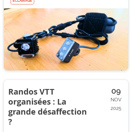
ECLAIRAGE
Randos VTT
09
organisées : La
NOV
2025
grande désaffection
?