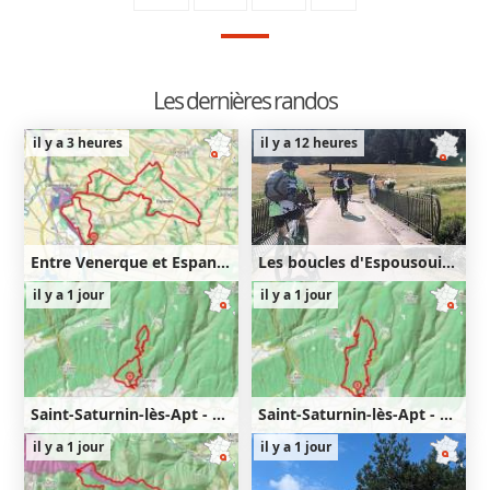
Les dernières randos
il y a 3 heures
il y a 12 heures
Entre Venerque et Espanès
Les boucles d'Espousouille
25km
450m
36km
830m
il y a 1 jour
il y a 1 jour
450m
830m
Saint-Saturnin-lès-Apt - Lourète - Redony
Saint-Saturnin-lès-Apt - Lourète - Vaucarlenque
9km
350m
350m
11km
440m
il y a 1 jour
il y a 1 jour
440m