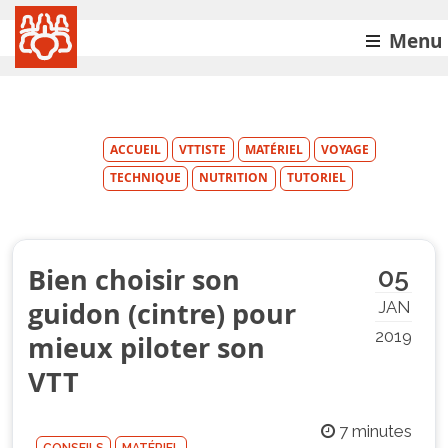
Menu
ACCUEIL
VTTISTE
MATÉRIEL
VOYAGE
TECHNIQUE
NUTRITION
TUTORIEL
Bien choisir son
05
guidon (cintre) pour
JAN
2019
mieux piloter son
VTT
7 minutes