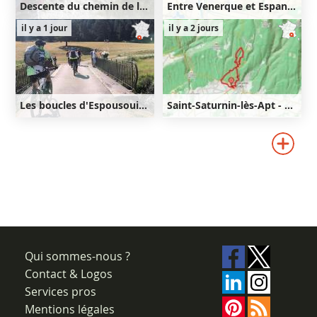
Descente du chemin de la Mâture
Entre Venerque et Espanès
16km
660m
25km
450m
il y a 1 jour
il y a 2 jours
660m
450m
Les boucles d'Espousouille
Saint-Saturnin-lès-Apt - Lourète - Redony
36km
830m
9km
350m
350m
830m
Qui sommes-nous ?
Contact & Logos
Services pros
Mentions légales