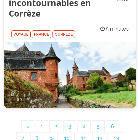
incontournables en
Corrèze
5 minutes
VOYAGE
FRANCE
CORRÈZE
«
1
2
3
4
5
6
7
8
9
10
11
12
13