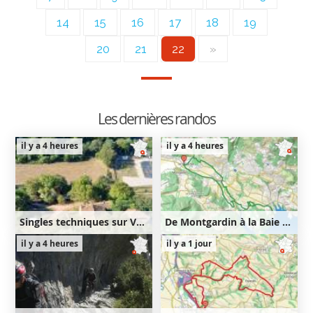
14
15
16
17
18
19
20
21
22
»
Les dernières randos
il y a 4 heures
il y a 4 heures
Singles techniques sur Venasque puis Notre-Dame des Anges
De Montgardin à la Baie Saint-Michel
47km
1330m
22km
540m
il y a 4 heures
il y a 1 jour
1330m
540m