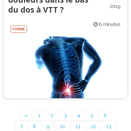
2019
du dos à VTT ?
6 minutes
FORME
«
1
2
3
4
5
6
7
8
9
10
11
12
13