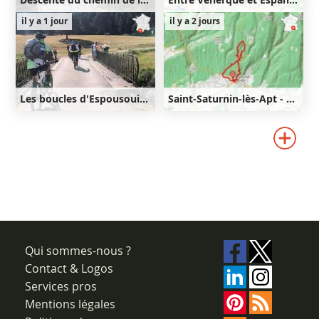
16km
660m
25km
450m
il y a 1 jour
il y a 2 jours
660m
450m
Les boucles d'Espousouille
Saint-Saturnin-lès-Apt - Lourète - Redony
36km
830m
9km
350m
350m
830m
Qui sommes-nous ?
Contact & Logos
Services pros
Mentions légales