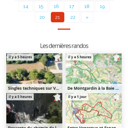
14
15
16
17
18
19
20
21
22
»
Les dernières randos
il y a 5 heures
il y a 5 heures
Singles techniques sur Venasque puis Notre-Dame des Anges
De Montgardin à la Baie Saint-Michel
47km
1330m
22km
540m
il y a 5 heures
il y a 1 jour
1330m
540m
Descente du chemin de la Mâture
Entre Venerque et Espanès