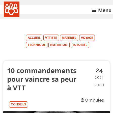
Menu
ACCUEIL
VTTISTE
MATÉRIEL
VOYAGE
TECHNIQUE
NUTRITION
TUTORIEL
10 commandements
24
pour vaincre sa peur
OCT
2020
à VTT
8 minutes
CONSEILS