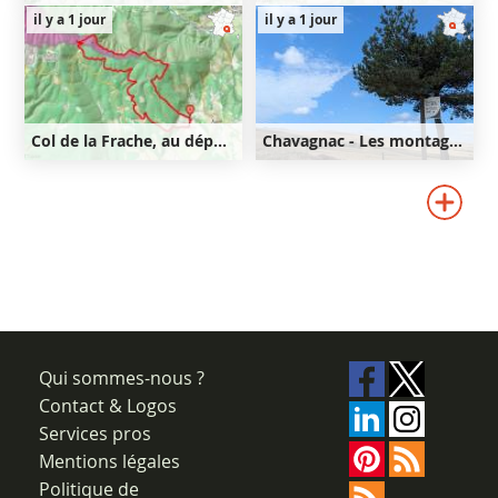
9km
350m
350m
11km
440m
il y a 1 jour
il y a 1 jour
440m
Col de la Frache, au départ d'Aurel
Chavagnac - Les montagnes de Ségur-les-Villas
21km
640m
40km
820m
640m
820m
Qui sommes-nous ?
Contact & Logos
Services pros
Mentions légales
Politique de