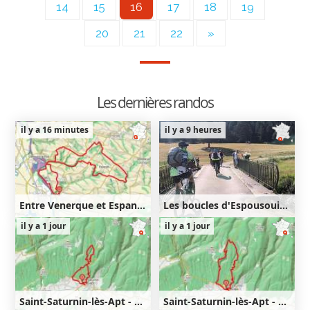
14
15
16
17
18
19
20
21
22
»
Les dernières randos
il y a 16 minutes
il y a 9 heures
Entre Venerque et Espanès
Les boucles d'Espousouille
25km
450m
36km
830m
il y a 1 jour
il y a 1 jour
450m
830m
Saint-Saturnin-lès-Apt - Lourète - Redony
Saint-Saturnin-lès-Apt - Lourète - Vaucarlenque