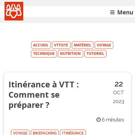
Menu
ACCUEIL
VTTISTE
MATÉRIEL
VOYAGE
TECHNIQUE
NUTRITION
TUTORIEL
Itinérance à VTT :
22
Comment se
OCT
2023
préparer ?
6 minutes
VOYAGE
BIKEPACKING
ITINÉRANCE