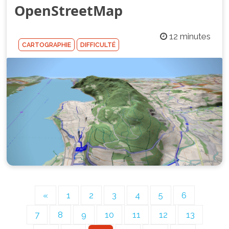
OpenStreetMap
12 minutes
CARTOGRAPHIE
DIFFICULTÉ
«
1
2
3
4
5
6
7
8
9
10
11
12
13